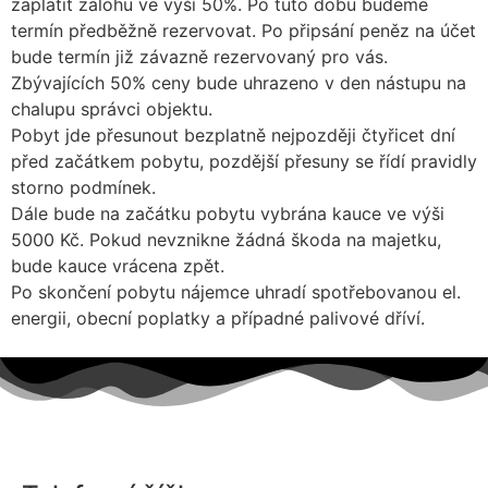
zaplatit zálohu ve výší 50%. Po tuto dobu budeme
termín předběžně rezervovat. Po připsání peněz na účet
bude termín již závazně rezervovaný pro vás.
Zbývajících 50% ceny bude uhrazeno v den nástupu na
chalupu správci objektu.
Pobyt jde přesunout bezplatně nejpozději čtyřicet dní
před začátkem pobytu, pozdější přesuny se řídí pravidly
storno podmínek.
Dále bude na začátku pobytu vybrána kauce ve výši
5000 Kč. Pokud nevznikne žádná škoda na majetku,
bude kauce vrácena zpět.
Po skončení pobytu nájemce uhradí spotřebovanou el.
energii, obecní poplatky a případné palivové dříví.